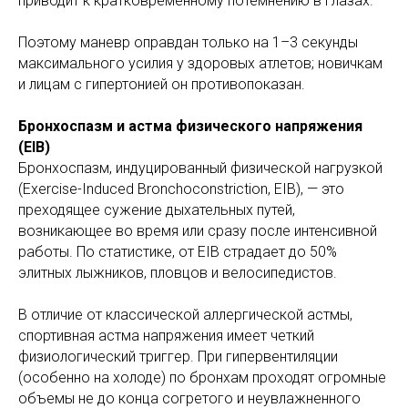
приводит к кратковременному потемнению в глазах.
Поэтому маневр оправдан только на 1–3 секунды
максимального усилия у здоровых атлетов; новичкам
и лицам с гипертонией он противопоказан.
Бронхоспазм и астма физического напряжения
(EIB)
Бронхоспазм, индуцированный физической нагрузкой
(Exercise-Induced Bronchoconstriction, EIB), — это
преходящее сужение дыхательных путей,
возникающее во время или сразу после интенсивной
работы. По статистике, от EIB страдает до 50%
элитных лыжников, пловцов и велосипедистов.
В отличие от классической аллергической астмы,
спортивная астма напряжения имеет четкий
физиологический триггер. При гипервентиляции
(особенно на холоде) по бронхам проходят огромные
объемы не до конца согретого и неувлажненного