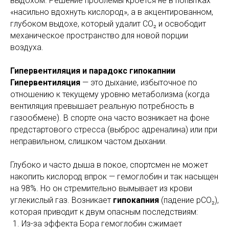
выдохом. Решение проблемы кроется не в попытках
«насильно вдохнуть кислород», а в акцентированном,
глубоком выдохе, который удалит CO₂ и освободит
механическое пространство для новой порции
воздуха.
Гипервентиляция и парадокс гипокапнии
Гипервентиляция
— это дыхание, избыточное по
отношению к текущему уровню метаболизма (когда
вентиляция превышает реальную потребность в
газообмене). В спорте она часто возникает на фоне
предстартового стресса (выброс адреналина) или при
неправильном, слишком частом дыхании.
Глубоко и часто дыша в покое, спортсмен не может
накопить кислород впрок — гемоглобин и так насыщен
на 98%. Но он стремительно вымывает из крови
углекислый газ. Возникает
гипокапния
(падение pCO₂),
которая приводит к двум опасным последствиям:
Из-за эффекта Бора гемоглобин сжимает