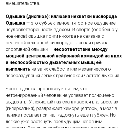
вмешательства.
Одышка (диспноэ): иллюзия нехватки кислорода
Одышка
— это субъективное, тягостное ощущение
неудовлетворённости вдохом. В спорте (особенно у
новичков) одышка почти никогда не связана с
реальной нехваткой кислорода. Главная причина
спортивной одышки —
несоответствие между
мощной центральной нейронной командой на вдох
и неспособностью дыхательных мышц её
выполнить
из-за их слабости или механического
перераздувания лёгких при высокой частоте дыхания.
Часто одышка провоцируется тем, что
нетренированный человек не успевает полноценно
выдыхать. Углекислый газ скапливается в альвеолах
(гиперкапния), раздражает хеморецепторы, а мозг в
панике посылает сигнал «вдохнуть ещё глубже». Но
лёгкие уже растянуты предыдущим неполным