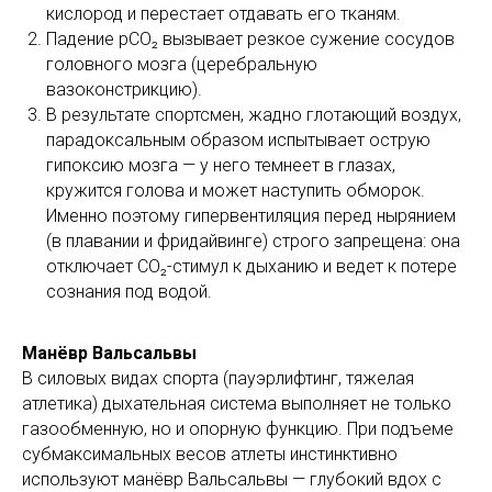
кислород и перестает отдавать его тканям.
Падение pCO₂ вызывает резкое сужение сосудов
головного мозга (церебральную
вазоконстрикцию).
В результате спортсмен, жадно глотающий воздух,
парадоксальным образом испытывает острую
гипоксию мозга — у него темнеет в глазах,
кружится голова и может наступить обморок.
Именно поэтому гипервентиляция перед нырянием
(в плавании и фридайвинге) строго запрещена: она
отключает CO₂-стимул к дыханию и ведет к потере
сознания под водой.
Манёвр Вальсальвы
В силовых видах спорта (пауэрлифтинг, тяжелая
атлетика) дыхательная система выполняет не только
газообменную, но и опорную функцию. При подъеме
субмаксимальных весов атлеты инстинктивно
используют манёвр Вальсальвы — глубокий вдох с