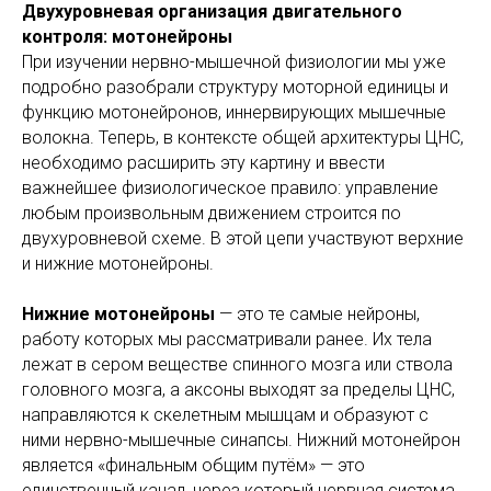
Двухуровневая организация двигательного
контроля: мотонейроны
При изучении нервно-мышечной физиологии мы уже
подробно разобрали структуру моторной единицы и
функцию мотонейронов, иннервирующих мышечные
волокна. Теперь, в контексте общей архитектуры ЦНС,
необходимо расширить эту картину и ввести
важнейшее физиологическое правило: управление
любым произвольным движением строится по
двухуровневой схеме. В этой цепи участвуют верхние
и нижние мотонейроны.
Нижние мотонейроны
— это те самые нейроны,
работу которых мы рассматривали ранее. Их тела
лежат в сером веществе спинного мозга или ствола
головного мозга, а аксоны выходят за пределы ЦНС,
направляются к скелетным мышцам и образуют с
ними нервно-мышечные синапсы. Нижний мотонейрон
является «финальным общим путём» — это
единственный канал, через который нервная система