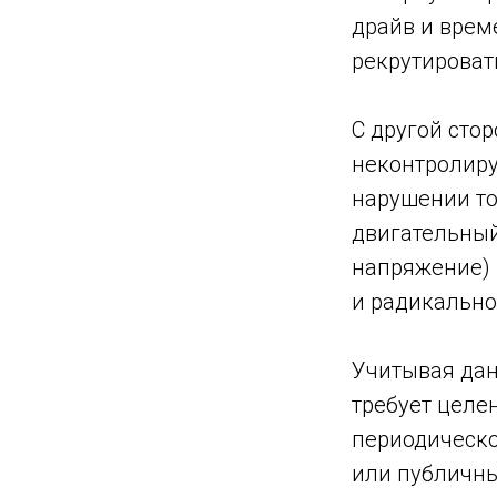
драйв и врем
рекрутироват
С другой сто
неконтролиру
нарушении т
двигательный
напряжение) 
и радикально
Учитывая дан
требует целе
периодическо
или публичны