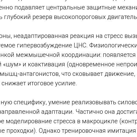
енно подавляет центральные защитные механ
ь глубокий резерв высокопороговых двигател
роны, неадаптированная реакция на стресс вы
емое гипервозбуждение ЦНС. Физиологически
онкой межмышечной координации: появляется
 «шум» и коактивация (одновременное непро
мышц-антагонистов, что сковывает движение, 
 снижает итоговое усилие.
ную специфику, умение реализовывать силов
направленной адаптации. Частично она достиг
е моделирование стресса в макроцикле (кон
е проходки). Однако тренировочная имитация 