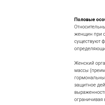
Половые осо
Относительны
женщин при о
существуют ф
определяющие
Женский орг
массы (преим
гормональным
защитное дей
выраженность
ограничивая 