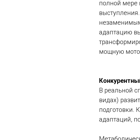
полной мере 
выступления.
незаменимым 
адаптацию вы
трансформиро
мощную мото
Конкурентный
В реальной с
видах) разви
подготовки. 
адаптаций, п
Метаболическ