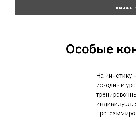
ЛАБОРАТ
в
Особые ко
На кинетику 
е и
исходный уро
а
тренировочны
индивидуализ
программиро
овых