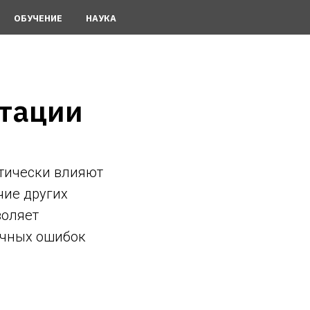
ОБУЧЕНИЕ
НАУКА
птации
тически влияют
чие других
воляет
ичных ошибок