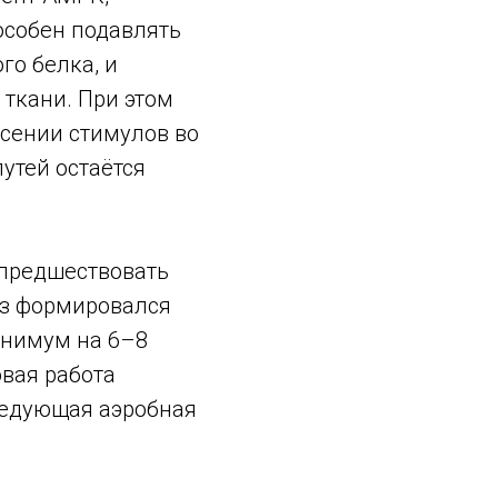
особен подавлять
го белка, и
ткани. При этом
сении стимулов во
утей остаётся
 предшествовать
аз формировался
инимум на 6–8
овая работа
ледующая аэробная