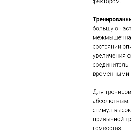
фактором.
Тренированн
большую част
межмышечная 
состоянии эп
увеличения 
соединительн
временными 
Для трениров
абсолютным: 
стимул высок
привычной тр
гомеостаз.