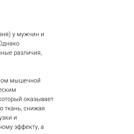
вня) у мужчин и
 Однако
ные различия,
мом мышечной
ческим
который оказывает
 ткань, снижая
узки и
ному эффекту, а