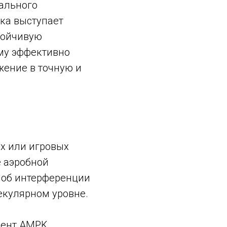
ального
ка выступает
тойчивую
му эффективно
ение в точную и
ах или игровых
е аэробной
е об интерференции
екулярном уровне.
мент AMPK,