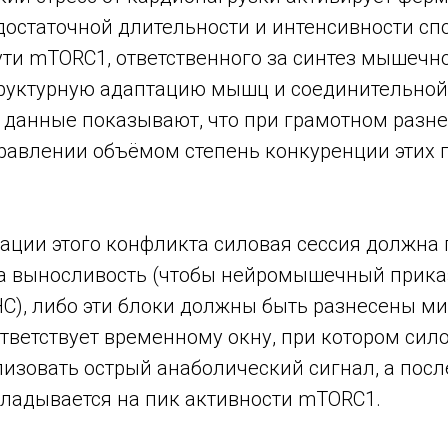
достаточной длительности и интенсивности сп
ути mTORC1, ответственного за синтез мышечно
руктурную адаптацию мышц и соединительной 
данные показывают, что при грамотном разне
равлении объёмом степень конкуренции этих п
ции этого конфликта силовая сессия должна
на выносливость (чтобы нейромышечный прик
С), либо эти блоки должны быть разнесены м
ответствует временному окну, при котором сил
лизовать острый анаболический сигнал, а пос
кладывается на пик активности mTORC1.