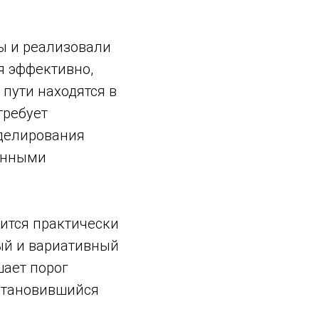
 и реализовали
я эффективно,
пути находятся в
требует
делирования
линными
ится практически
ый и вариативный
шает порог
становившийся