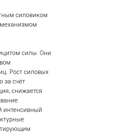
итным силовиком
 механизмом
ицитом силы. Они
рвом
ц. Рост силовых
 за счёт
ия, снижается
ование
й интенсивный
уктурные
митирующим