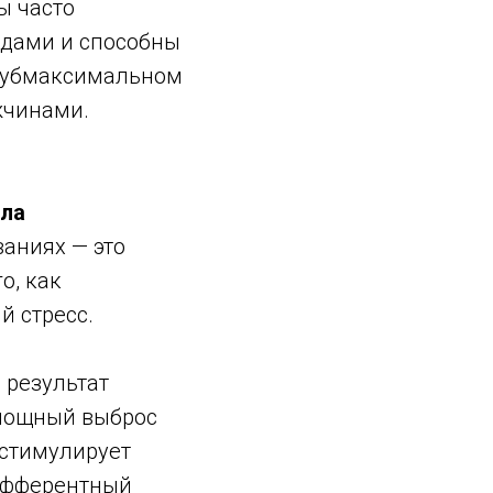
ы часто
одами и способны
 субмаксимальном
жчинами.
ала
аниях — это
о, как
й стресс.
 результат
 мощный выброс
 стимулирует
 эфферентный