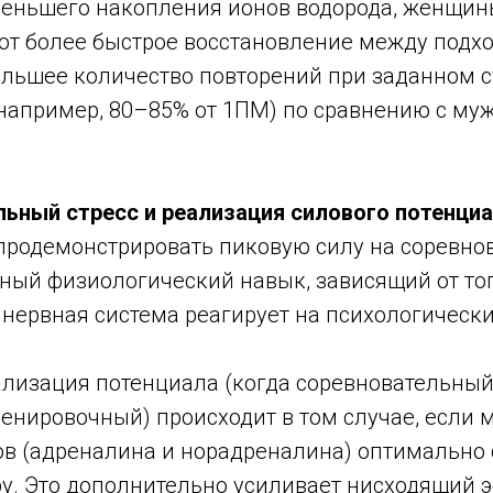
меньшего накопления ионов водорода, женщин
т более быстрое восстановление между подх
ольшее количество повторений при заданном
например, 80–85% от 1ПМ) по сравнению с му
ьный стресс и реализация силового потенци
продемонстрировать пиковую силу на соревнов
ный физиологический навык, зависящий от тог
 нервная система реагирует на психологически
лизация потенциала (когда соревновательный
енировочный) происходит в том случае, если
в (адреналина и норадреналина) оптимально
у. Это дополнительно усиливает нисходящий