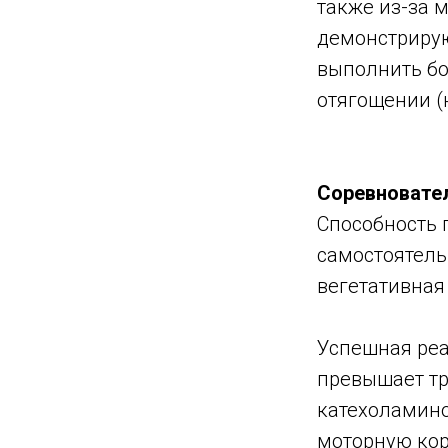
также из-за 
демонстрирую
выполнить б
отягощении (
Соревновател
Способность 
самостоятель
вегетативная
Успешная реа
превышает тр
катехоламино
моторную кор