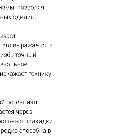
измы, позволяя
ьных единиц.
зывает
 это выражается в
 избыточный
извольное
искажает технику
ой потенциал
ается через
трольные прикидки
редко способна в