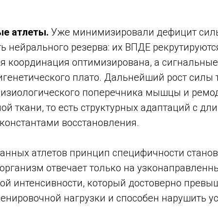
ые атлеты.
Уже минимизировали дефицит силы
ь нейрального резерва: их ВПДЕ рекрутируютс
координация оптимизирована, а сигнальные 
игенетического плато. Дальнейший рост силы 
физиологического поперечника мышцы и ремо
ой ткани, то есть структурных адаптаций с д
константами восстановления.
анных атлетов принцип специфичности станов
организм отвечает только на узконаправленн
ой интенсивности, который достоверно превы
енировочной нагрузки и способен нарушить у