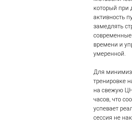
который при 
активность п
замедлять ст
современные 
времени и уп
умеренной.
Для минимиза
тренировке 
на свежую ЦН
часов, что со
успевает реа
сессия не на