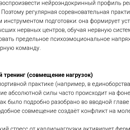
воспроизвести нейроэндокринный профиль ре
 Поэтому регулярная соревновательная практи
инструментом подготовки: она формирует ус
сших нервных центров, обучая нервную систе
вать предельное психоэмоциональное напряж
рную команду.
 тренинг (совмещение нагрузок)
портивной практике (например, в единоборств
тие абсолютной силы часто происходит на фон
Как было подробно разобрано во вводной глав
одобное совмещение создаёт конфликт на мол
ий стресс от кардионагрузки активирует фер