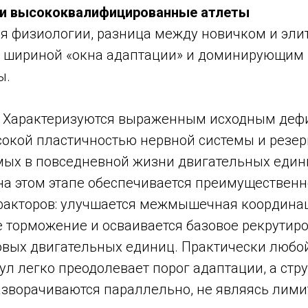
и высококвалифицированные атлеты
ия физиологии, разница между новичком и эл
я шириной «окна адаптации» и доминирующим
ы.
. Характеризуются выраженным исходным деф
окой пластичностью нервной системы и резе
ых в повседневной жизни двигательных едини
на этом этапе обеспечивается преимущественно
акторов: улучшается межмышечная координац
 торможение и осваивается базовое рекрутир
вых двигательных единиц. Практически любо
ул легко преодолевает порог адаптации, а стр
азворачиваются параллельно, не являясь ли