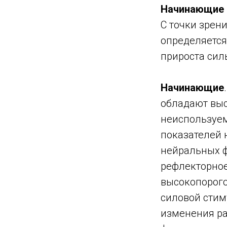
Начинающие 
С точки зрен
й
определяетс
прироста сил
Начинающие
обладают выс
неиспользуем
показателей 
нейральных ф
рефлекторное
высокопорого
силовой стим
изменения р