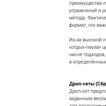
преимущества по
упражнений и р
метода. Фактич
формат, что важ
Из‑за высокой 
«отдых‑пауза» 
числе подходов
в определённых
Дроп-сеты (Сбр
Дроп‑сет предп
заданным весом
для продолжения