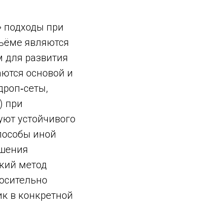
 подходы при
бъёме являются
м для развития
аются основой и
дроп‑сеты,
) при
уют устойчивого
способы иной
ышения
кий метод
носительно
к в конкретной