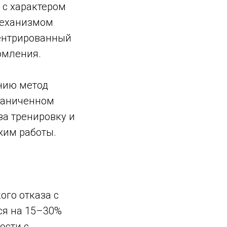
 с характером
механизмом
центрированный
омления.
нию метод
граниченном
за тренировку и
жим работы.
ого отказа с
ся на 15–30%
ости с