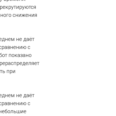
 рекрутируются
нного снижения
еднем не даёт
сравнению с
бот показано
ерераспределяет
ть при
еднем не даёт
сравнению с
 небольшие