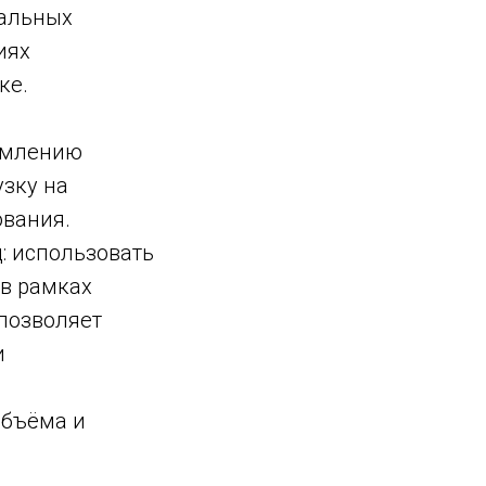
альных
иях
ке.
томлению
узку на
ования.
: использовать
 в рамках
 позволяет
и
объёма и