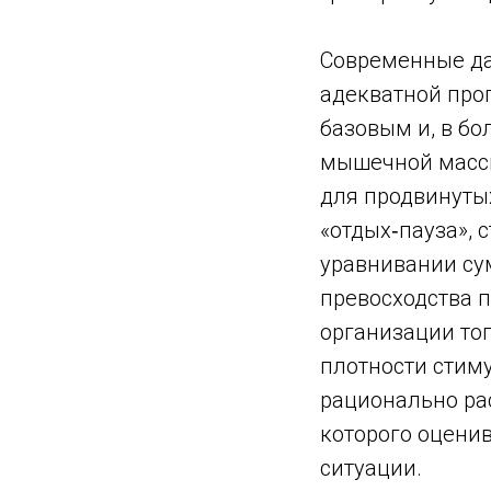
Современные да
адекватной про
базовым и, в б
мышечной массы
для продвинуты
«отдых‑пауза», 
уравнивании су
превосходства п
организации то
плотности стим
рационально ра
которого оцени
ситуации.