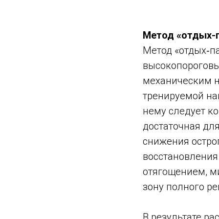
Метод «отдых-
Метод «отдых‑па
высокопороговы
механическим н
тренируемой наг
нему следует к
достаточная дл
снижения острог
восстановления
отягощением, м
зону полного р
В результате ра