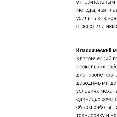
относительным 
методы, чья гла
усилить ключев
стресс) или из
Классический 
Классический в
нескольких раб
диапазоне повто
доводимыми до о
условиях механ
единицах сочет
объём работы п
тренировку и н