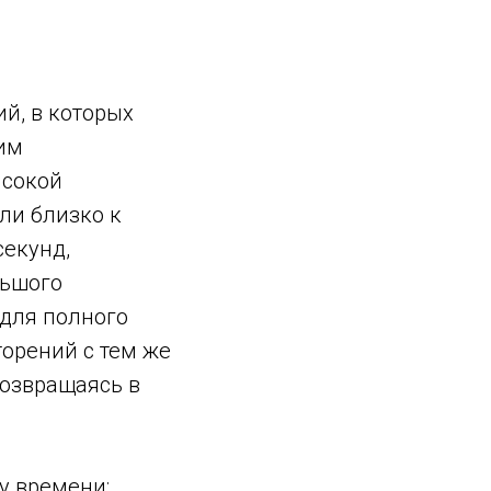
й, в которых
им
ысокой
ли близко к
секунд,
льшого
 для полного
орений с тем же
возвращаясь в
у времени: