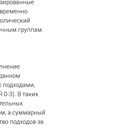
изированные
а временно
болический
ечным группам.
олнение
аданном
с подходами,
 0-3). В таких
ательных
ом, а суммарный
тво подходов за