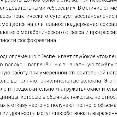
следовательными «сбросами». В отличие от ме
здесь практически отсутствует восстановление
т смещается на длительное поддержание сокра
тающего метаболического стресса и прогресс
пности фосфокреатина.
 одновременно обеспечивает глубокое утомле
х волокон, вовлечённых в начальную тяжёлую 
ную работу при умеренной относительной нагр
олю выполняют окислительные волокна. Это п
ело и продолжительно «нагружать» окислител
диницы, которые в обычных тяжёлых, но относ
ах к отказу часто не получают полного объёма
гии дроп‑сеты могут способствовать выраже