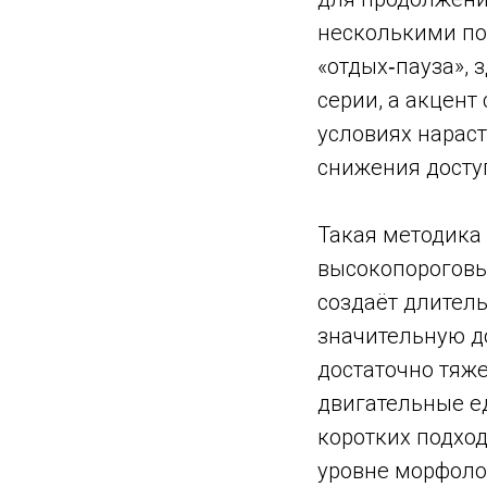
несколькими по
«отдых‑пауза», 
серии, а акцен
условиях нарас
снижения досту
Такая методика
высокопороговы
создаёт длитель
значительную д
достаточно тяж
двигательные е
коротких подход
уровне морфоло