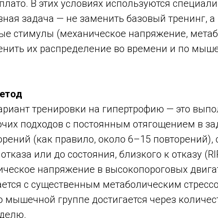
плато. В этих условиях используются специал
вная задача — не заменить базовый тренинг, 
ые стимулы (механическое напряжение, мета
менить их распределение во времени и по мыш
метод
ариант тренировки на гипертрофию — это вып
очих подходов с постоянным отягощением в з
рений (как правило, около 6–15 повторений), 
тказа или до состояния, близкого к отказу (RIR
ическое напряжение в высокопороговых двиг
ается с существенным метаболическим стресс
о мышечной группе достигается через количес
еделю.