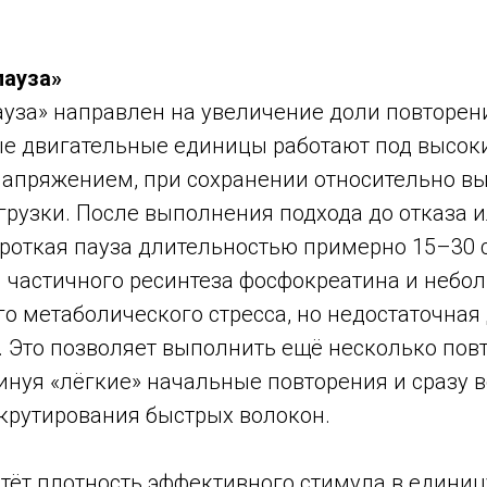
пауза»
уза» направлен на увеличение доли повторени
е двигательные единицы работают под высок
апряжением, при сохранении относительно в
рузки. После выполнения подхода до отказа и
ороткая пауза длительностью примерно 15–30 
я частичного ресинтеза фосфокреатина и небо
о метаболического стресса, но недостаточная
. Это позволяет выполнить ещё несколько повт
инуя «лёгкие» начальные повторения и сразу 
екрутирования быстрых волокон.
стёт плотность эффективного стимула в единиц