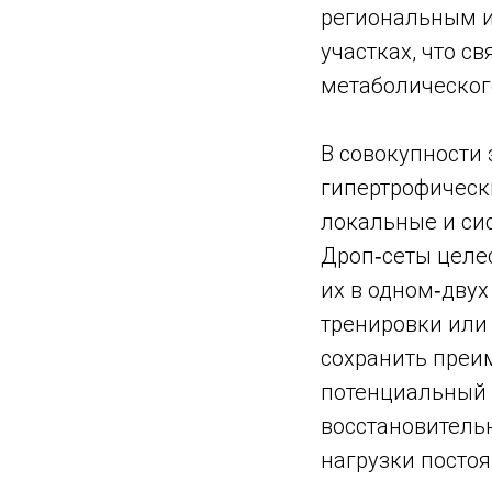
региональным 
участках, что с
метаболическог
В совокупности 
гипертрофическ
локальные и си
Дроп‑сеты целе
их в одном‑дву
тренировки или 
сохранить преи
потенциальный 
восстановитель
нагрузки посто