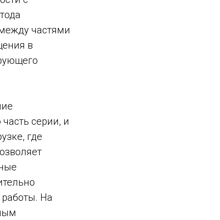
тода
 между частями
щения в
ирующего
ние
часть серии, и
узке, где
озволяет
ьные
ительно
 работы. На
нным