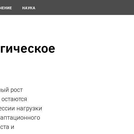
ЧЕНИЕ
НАУКА
гическое
мый рост
 остаются
ессии нагрузки
даптационного
ста и