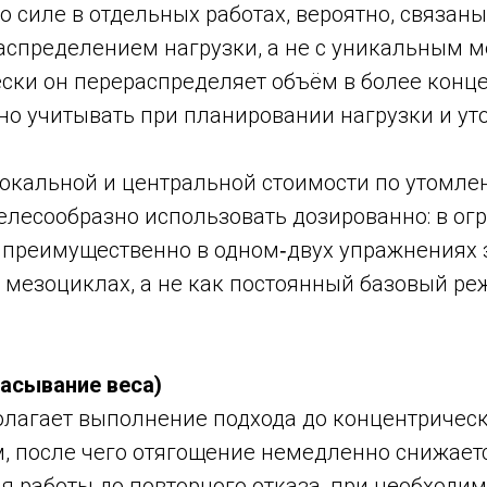
 силе в отдельных работах, вероятно, связаны
аспределением нагрузки, а не с уникальным 
ески он перераспределяет объём в более кон
но учитывать при планировании нагрузки и ут
локальной и центральной стоимости по утомле
целесообразно использовать дозированно: в о
, преимущественно в одном‑двух упражнениях 
 мезоциклах, а не как постоянный базовый ре
асывание веса)
олагает выполнение подхода до концентрическ
, после чего отягощение немедленно снижает
 работы до повторного отказа, при необходим