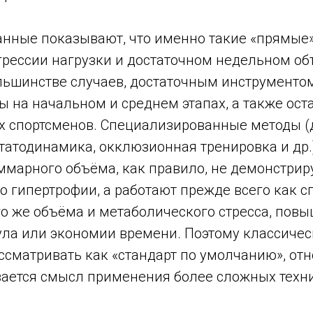
нные показывают, что именно такие «прямые»
грессии нагрузки и достаточном недельном о
ольшинстве случаев, достаточным инструменто
 на начальном и среднем этапах, а также ост
х спортсменов. Специализированные методы (
статодинамика, окклюзионная тренировка и др.
ммарного объёма, как правило, не демонстрир
о гипертрофии, а работают прежде всего как 
го же объёма и метаболического стресса, пов
ула или экономии времени. Поэтому классичес
ссматривать как «стандарт по умолчанию», от
вается смысл применения более сложных техни