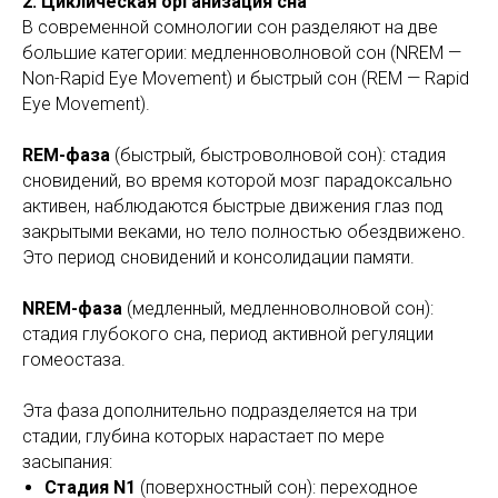
2. Циклическая организация сна
В современной сомнологии сон разделяют на две
большие категории: медленноволновой сон (NREM —
Non-Rapid Eye Movement) и быстрый сон (REM — Rapid
Eye Movement).
REM-фаза
(быстрый, быстроволновой сон): стадия
сновидений, во время которой мозг парадоксально
активен, наблюдаются быстрые движения глаз под
закрытыми веками, но тело полностью обездвижено.
Это период сновидений и консолидации памяти.
NREM-фаза
(медленный, медленноволновой сон):
стадия глубокого сна, период активной регуляции
гомеостаза.
Эта фаза дополнительно подразделяется на три
стадии, глубина которых нарастает по мере
засыпания:
Стадия N1
(поверхностный сон): переходное