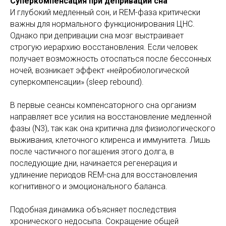
Суперкомпенсация при депривации сна
И глубокий медленный сон, и REM-фаза критически
важны для нормального функционирования ЦНС.
Однако при депривации сна мозг выстраивает
строгую иерархию восстановления. Если человек
получает возможность отоспаться после бессонных
ночей, возникает эффект «нейробиологической
суперкомпенсации» (sleep rebound).
В первые сеансы компенсаторного сна организм
направляет все усилия на восстановление медленной
фазы (N3), так как она критична для физиологического
выживания, клеточного клиренса и иммунитета. Лишь
после частичного погашения этого долга, в
последующие дни, начинается регенерация и
удлинение периодов REM-сна для восстановления
когнитивного и эмоционального баланса.
Подобная динамика объясняет последствия
хронического недосыпа. Сокращение общей