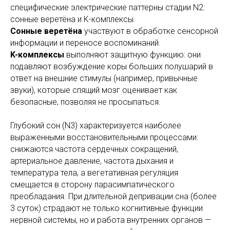
специфические электрические паттерны стадии N2:
сонные веретёна и K-комплексы.
Сонные веретёна
участвуют в обработке сенсорной
информации и переносе воспоминаний.
K-комплексы
выполняют защитную функцию: они
подавляют возбуждение коры больших полушарий в
ответ на внешние стимулы (например, привычные
звуки), которые спящий мозг оценивает как
безопасные, позволяя не просыпаться.
Глубокий сон (N3) характеризуется наиболее
выраженными восстановительными процессами:
снижаются частота сердечных сокращений,
артериальное давление, частота дыхания и
температура тела, а вегетативная регуляция
смещается в сторону парасимпатического
преобладания. При длительной депривации сна (более
3 суток) страдают не только когнитивные функции
нервной системы, но и работа внутренних органов —