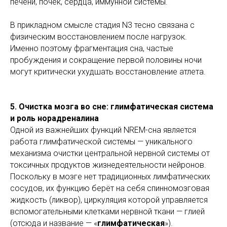
печени, почек, сердца, иммунной системы.
В прикладном смысле стадия N3 тесно связана с
физическим восстановлением после нагрузок.
Именно поэтому фрагментация сна, частые
пробуждения и сокращение первой половины ночи
могут критически ухудшать восстановление атлета.
5. Очистка мозга во сне: глимфатическая система
и роль норадреналина
Одной из важнейших функций NREM-сна является
работа глимфатической системы — уникального
механизма очистки центральной нервной системы от
токсичных продуктов жизнедеятельности нейронов.
Поскольку в мозге нет традиционных лимфатических
сосудов, их функцию берёт на себя спинномозговая
жидкость (ликвор), циркуляция которой управляется
вспомогательными клетками нервной ткани — глией
(отсюда и название — «
глимфатическая
»).