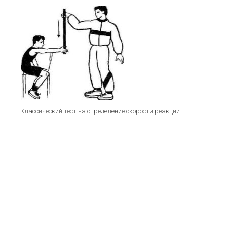
Классический тест на определение скорости реакции
Для проверки скорости реакции существуют
различные тесты.
Например, простой классический физкультурный тест,
в котором нужно поймать падающую линейку, уже
держа руку наготове и зная, что линейку отпустят, но
не зная, когда. Скорость реакции здесь определяют
замерив расстояние пройденное линейкой – от начала
ее падения до захвата.