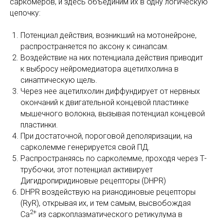
саркомеров, и здесь объединим их в одну логическую
цепочку:
Потенциал действия, возникший на мотонейроне,
распространяется по аксону к синапсам.
Воздействие на них потенциала действия приводит
к выбросу нейромедиатора ацетилхолина в
синаптическую щель.
Через нее ацетилхолин диффундирует от нервных
окончаний к двигательной концевой пластинке
мышечного волокна, вызывая потенциал концевой
пластинки.
При достаточной, пороговой деполяризации, на
сарколемме генерируется свой ПД.
Распространяясь по сарколемме, проходя через Т-
трубочки, этот потенциал активирует
Дигидропиридиновые рецепторы (DHPR)
DHPR воздействую на рианодиновые рецепторы
(RyR), открывая их, и тем самым, высвобождая
2+
Са
из саркоплазматического ретикулума в