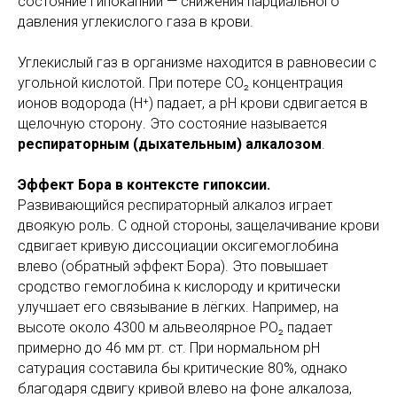
состояние гипокапнии — снижения парциального
давления углекислого газа в крови.
Углекислый газ в организме находится в равновесии с
угольной кислотой. При потере CO₂ концентрация
ионов водорода (H⁺) падает, а pH крови сдвигается в
щелочную сторону. Это состояние называется
респираторным (дыхательным) алкалозом
.
Эффект Бора в контексте гипоксии.
Развивающийся респираторный алкалоз играет
двоякую роль. С одной стороны, защелачивание крови
сдвигает кривую диссоциации оксигемоглобина
влево (обратный эффект Бора). Это повышает
сродство гемоглобина к кислороду и критически
улучшает его связывание в лёгких. Например, на
высоте около 4300 м альвеолярное PO₂ падает
примерно до 46 мм рт. ст. При нормальном pH
сатурация составила бы критические 80%, однако
благодаря сдвигу кривой влево на фоне алкалоза,