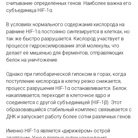
считывание определённых генов. Наиболее важна его
субъединица HIF-1α.
В условиях нормального содержания кислорода на
равнине HIF-1α постоянно синтезируется в клетках, но
так же быстро разрушается. Кислород участвует в
процессе гидроксилирования этой молекулы, что
делает её мишенью для ферментов, отправляющих
белок на уничтожение.
Однако при гипобарической гипоксии в горах, когда
поступление кислорода в клетку резко снижается,
процесс разрушения HIF-1α останавливается. Белок
накапливается, переходит в клеточное ядро и
соединяется с другой субъединицей (HIF-1β). Этот
образовавшийся стабильный комплекс связывается с
ДНК и запускает работу более сотни различных генов.
Именно HIF-1α является «дирижёром» острой
адаптации. Уже в первые сутки нахождения