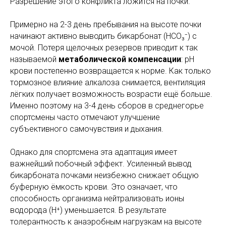
Разрешение этого конфликта ложится на почки.
Примерно на 2-3 день пребывания на высоте почки
начинают активно выводить бикарбонат (HCO₃⁻) с
мочой. Потеря щелочных резервов приводит к так
называемой
метаболической компенсации
: pH
крови постепенно возвращается к норме. Как только
тормозное влияние алкалоза снимается, вентиляция
лёгких получает возможность возрасти ещё больше.
Именно поэтому на 3-4 день сборов в среднегорье
спортсмены часто отмечают улучшение
субъективного самочувствия и дыхания.
Однако для спортсмена эта адаптация имеет
важнейший побочный эффект. Усиленный вывод
бикарбоната почками неизбежно снижает общую
буферную ёмкость крови. Это означает, что
способность организма нейтрализовать ионы
водорода (Н⁺) уменьшается. В результате
толерантность к анаэробным нагрузкам на высоте