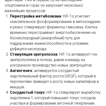
спортсмена в горах он запускает несколько
важнейших процессов:
Перестройка метаболизма:
HIF-1α угнетает
окислительное фосфорилирование в митохондриях
и резко стимулирует ферменты гликолиза. Клетка
временно перестраивает энергообеспечение на
бескислородный (анаэробный) путь для
поддержания жизнеспособности в условиях
дефицита кислорода.
Стимуляция эритропоэза:
HIF-1α активирует ген
эритропоэтина в почках, давая команду на
ускоренное производство новых эритроцитов.
Ангиогенез:
активируется сосудистый
эндотелиальный фактор роста (VEGF), который в
перспективе приведёт к росту новых капилляров в
мышцах.
Сосудистый тонус:
HIF-1α стимулирует выработку
эндотелина-1, который повышает тонус сосудов,
участвуя в формировании лёгочной гипертензии.