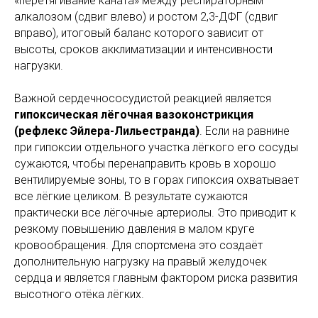
«перетягивание каната» между респираторным
алкалозом (сдвиг влево) и ростом 2,3-ДФГ (сдвиг
вправо), итоговый баланс которого зависит от
высоты, сроков акклиматизации и интенсивности
нагрузки.
Важной сердечнососудистой реакцией является
гипоксическая лёгочная вазоконстрикция
(рефлекс Эйлера-Лильестранда)
. Если на равнине
при гипоксии отдельного участка лёгкого его сосуды
сужаются, чтобы перенаправить кровь в хорошо
вентилируемые зоны, то в горах гипоксия охватывает
все лёгкие целиком. В результате сужаются
практически все лёгочные артериолы. Это приводит к
резкому повышению давления в малом круге
кровообращения. Для спортсмена это создаёт
дополнительную нагрузку на правый желудочек
сердца и является главным фактором риска развития
высотного отёка лёгких.