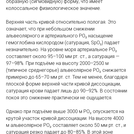
образную (сигмовидную) форму, что имеет
колоссальное физиологическое значение.
Верхняя часть кривой относительно пологая. Это
означает, что при небольшом снижении
альвеолярного и артериального PO₂ насыщение
гемоглобина кислородом (сатурация, SpO₂) падает
незначительно. На уровне моря артериальное PO₂
составляет около 95–100 мм рт. ст., а сатурация —
97–98%. При подъёме на высоту 2000–2500 м
(типичное среднегорье) альвеолярное PO₂ снижается
примерно до 65–70 мм рт. ст. Тем не менее, благодаря
плоской форме верхней части кривой диссоциации,
сатурация крови падает лишь до 90–92%. В состоянии
покоя это снижение практически не ощущается.
Однако при подъёме выше 3000 м PO₂ опускается на
крутой участок кривой диссоциации. На высоте 4000
м альвеолярное PO₂ составляет около 50 мм рт. ст., и
сатурация резко падает до 80–85%. В этой зоне