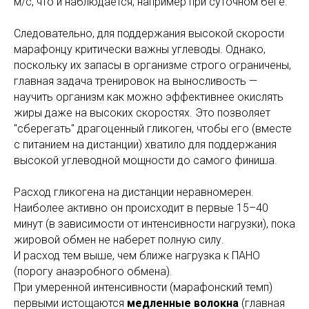
м/с, что и наблюдается, например при суточном беге.
Следовательно, для поддержания высокой скорости
марафонцу критически важны углеводы. Однако,
поскольку их запасы в организме строго ограничены,
главная задача тренировок на выносливость —
научить организм как можно эффективнее окислять
жиры даже на высоких скоростях. Это позволяет
"сберегать" драгоценный гликоген, чтобы его (вместе
с питанием на дистанции) хватило для поддержания
высокой углеводной мощности до самого финиша.
Расход гликогена на дистанции неравномерен.
Наиболее активно он происходит в первые 15–40
минут (в зависимости от интенсивности нагрузки), пока
жировой обмен не наберет полную силу.
И расход тем выше, чем ближе нагрузка к ПАНО
(порогу анаэробного обмена).
При умеренной интенсивности (марафонский темп)
первыми истощаются
медленные волокна
(главная