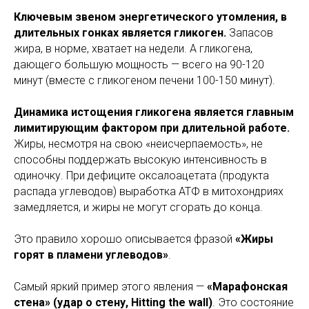
Ключевым звеном энергетического утомления, в
длительных гонках является гликоген.
Запасов
жира, в норме, хватает на недели. А гликогена,
дающего большую мощность — всего на 90-120
минут (вместе с гликогеном печени 100-150 минут).
Динамика истощения гликогена является главным
лимитирующим фактором при длительной работе.
Жиры, несмотря на свою «неисчерпаемость», не
способны поддержать высокую интенсивность в
одиночку. При дефиците оксалоацетата (продукта
распада углеводов) выработка АТФ в митохондриях
замедляется, и жиры не могут сгорать до конца.
Это правило хорошо описывается фразой
«Жиры
горят в пламени углеводов»
.
Самый яркий пример этого явления —
«Марафонская
стена» (удар о стену, Hitting the wall)
. Это состояние